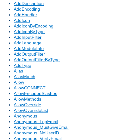
AddDescription
AddEncoding
AddHandler
AddIcon
AddIconByEncoding
AddIconByType
AddInputFilter
AddLanguage
AddModuleInfo
AddOutputFilter
AddOutputFilterByType
AddType
Alias
AliasMatch
Allow
AllowCONNECT
AllowEncodedSlashes
AllowMethods
AllowOverride
AllowOverrideList
Anonymous
Anonymous_LogEmail
Anonymous_MustGiveEmail
Anonymous_NoUserID
Anonymous_VerifyEmail