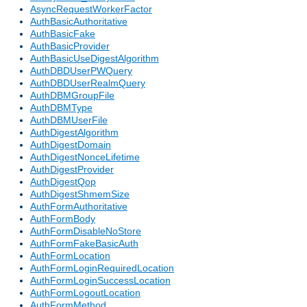
AsyncRequestWorkerFactor
AuthBasicAuthoritative
AuthBasicFake
AuthBasicProvider
AuthBasicUseDigestAlgorithm
AuthDBDUserPWQuery
AuthDBDUserRealmQuery
AuthDBMGroupFile
AuthDBMType
AuthDBMUserFile
AuthDigestAlgorithm
AuthDigestDomain
AuthDigestNonceLifetime
AuthDigestProvider
AuthDigestQop
AuthDigestShmemSize
AuthFormAuthoritative
AuthFormBody
AuthFormDisableNoStore
AuthFormFakeBasicAuth
AuthFormLocation
AuthFormLoginRequiredLocation
AuthFormLoginSuccessLocation
AuthFormLogoutLocation
AuthFormMethod