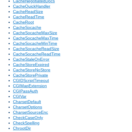
CacheNegotiatedDocs
CacheQuickHandler
CacheReadSize
CacheReadTime
CacheRoot
CacheSocache
CacheSocacheMaxSize
CacheSocacheMaxTime
CacheSocacheMinTime
CacheSocacheReadSize
CacheSocacheReadTime
CacheStaleOnError
CacheStoreExpired
CacheStoreNoStore
CacheStorePrivate
CGIDScriptTimeout
CGIMapExtension
CGIPassAuth
CGIVar
CharsetDefault
CharsetOptions
CharsetSourceEnc
CheckCaseOnly
CheckSpelling
ChrootDir