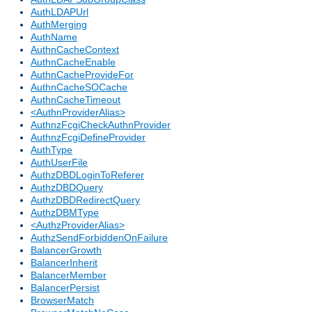
AuthLDAPUrl
AuthMerging
AuthName
AuthnCacheContext
AuthnCacheEnable
AuthnCacheProvideFor
AuthnCacheSOCache
AuthnCacheTimeout
<AuthnProviderAlias>
AuthnzFcgiCheckAuthnProvider
AuthnzFcgiDefineProvider
AuthType
AuthUserFile
AuthzDBDLoginToReferer
AuthzDBDQuery
AuthzDBDRedirectQuery
AuthzDBMType
<AuthzProviderAlias>
AuthzSendForbiddenOnFailure
BalancerGrowth
BalancerInherit
BalancerMember
BalancerPersist
BrowserMatch