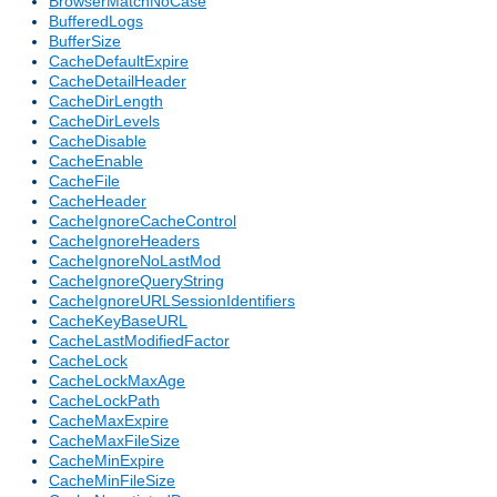
BrowserMatchNoCase
BufferedLogs
BufferSize
CacheDefaultExpire
CacheDetailHeader
CacheDirLength
CacheDirLevels
CacheDisable
CacheEnable
CacheFile
CacheHeader
CacheIgnoreCacheControl
CacheIgnoreHeaders
CacheIgnoreNoLastMod
CacheIgnoreQueryString
CacheIgnoreURLSessionIdentifiers
CacheKeyBaseURL
CacheLastModifiedFactor
CacheLock
CacheLockMaxAge
CacheLockPath
CacheMaxExpire
CacheMaxFileSize
CacheMinExpire
CacheMinFileSize