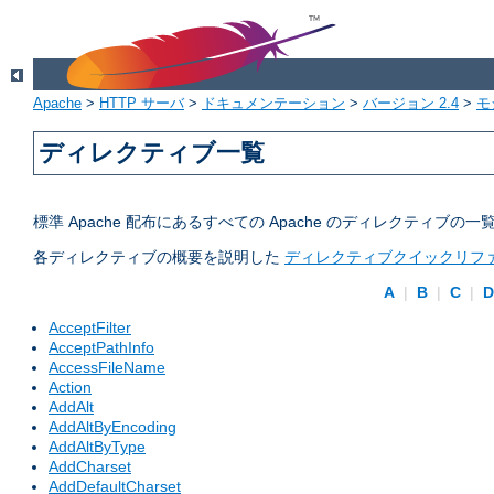
Apache
>
HTTP サーバ
>
ドキュメンテーション
>
バージョン 2.4
>
モ
ディレクティブ一覧
標準 Apache 配布にあるすべての Apache のディレクティ
各ディレクティブの概要を説明した
ディレクティブクイックリフ
A
|
B
|
C
|
AcceptFilter
AcceptPathInfo
AccessFileName
Action
AddAlt
AddAltByEncoding
AddAltByType
AddCharset
AddDefaultCharset