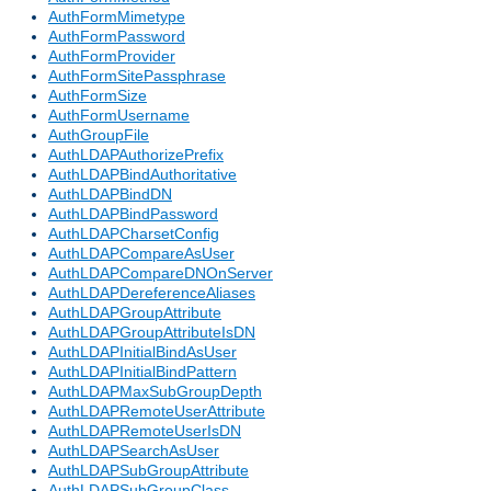
AuthFormMimetype
AuthFormPassword
AuthFormProvider
AuthFormSitePassphrase
AuthFormSize
AuthFormUsername
AuthGroupFile
AuthLDAPAuthorizePrefix
AuthLDAPBindAuthoritative
AuthLDAPBindDN
AuthLDAPBindPassword
AuthLDAPCharsetConfig
AuthLDAPCompareAsUser
AuthLDAPCompareDNOnServer
AuthLDAPDereferenceAliases
AuthLDAPGroupAttribute
AuthLDAPGroupAttributeIsDN
AuthLDAPInitialBindAsUser
AuthLDAPInitialBindPattern
AuthLDAPMaxSubGroupDepth
AuthLDAPRemoteUserAttribute
AuthLDAPRemoteUserIsDN
AuthLDAPSearchAsUser
AuthLDAPSubGroupAttribute
AuthLDAPSubGroupClass