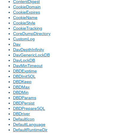
ContentDigest
CookieDomain
CookieExpires
CookieName
CookieStyle
CookieTracking
CoreDumpDirectory
CustomLog
Dav
DavDepthInfinity
DavGenericLockDB
DavLockDB
DavMinTimeout
DBDExptime
DBDInitSQL
DBDKeep
DBDMax
DBDMin
DBDParams
DBDPersist
DBDPrepareSQL
DBDriver
DefaultIcon
DefaultLanguage
DefaultRuntimeDir