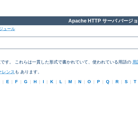
Apache HTTP サーバ バージョン
ジュール
ブの一覧です。 これらは一貫した形式で書かれていて、使われている用語の
用
ァレンス
も あります。
D
|
E
|
F
|
G
|
H
|
I
|
K
|
L
|
M
|
N
|
O
|
P
|
Q
|
R
|
S
|
T