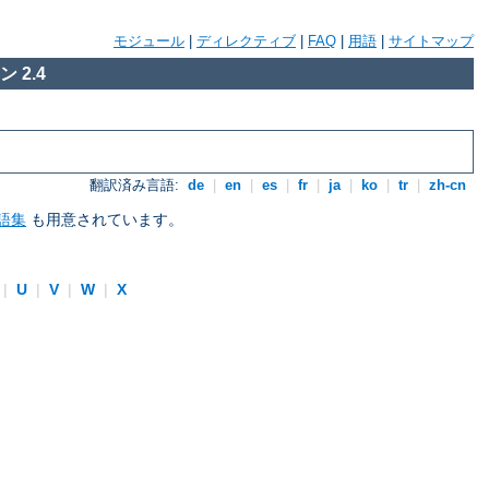
モジュール
|
ディレクティブ
|
FAQ
|
用語
|
サイトマップ
 2.4
翻訳済み言語:
de
|
en
|
es
|
fr
|
ja
|
ko
|
tr
|
zh-cn
語集
も用意されています。
|
U
|
V
|
W
|
X