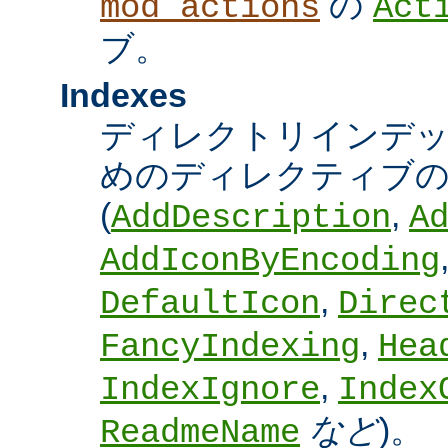
の
mod_actions
Act
ブ。
Indexes
ディレクトリインデ
めのディレクティブの
(
,
AddDescription
A
AddIconByEncoding
,
DefaultIcon
Direc
,
FancyIndexing
Hea
,
IndexIgnore
Index
など
)。
ReadmeName