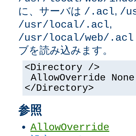
に、サーバは
,
/.acl
/u
,
/usr/local/.acl
/usr/local/web/.acl
ブを読み込みます。
<Directory />
AllowOverride None
</Directory>
参照
AllowOverride