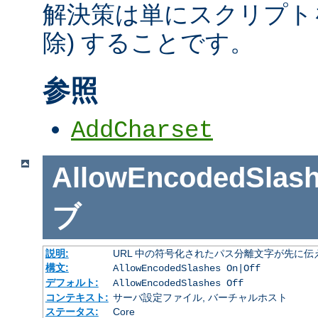
解決策は単にスクリプトを
除) することです。
参照
AddCharset
AllowEncodedSlas
ブ
説明:
URL 中の符号化されたパス分離文字が先に
構文:
AllowEncodedSlashes On|Off
デフォルト:
AllowEncodedSlashes Off
コンテキスト:
サーバ設定ファイル, バーチャルホスト
ステータス:
Core