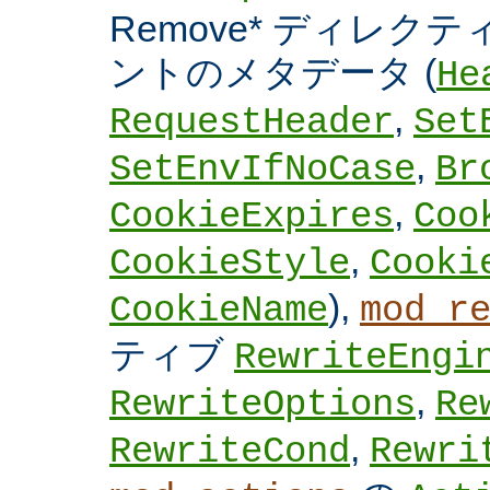
Remove* ディレクテ
ントのメタデータ (
He
,
RequestHeader
Set
,
SetEnvIfNoCase
Br
,
CookieExpires
Coo
,
CookieStyle
Cooki
),
CookieName
mod_r
ティブ
RewriteEngi
,
RewriteOptions
Re
,
RewriteCond
Rewri