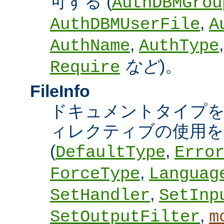
可する (
AuthDBMGrou
,
AuthDBMUserFile
A
,
AuthName
AuthType
など
)。
Require
FileInfo
ドキュメントタイプ
ィレクティブの使用を
(
,
DefaultType
Erro
,
ForceType
Languag
,
SetHandler
SetInp
,
SetOutputFilter
m