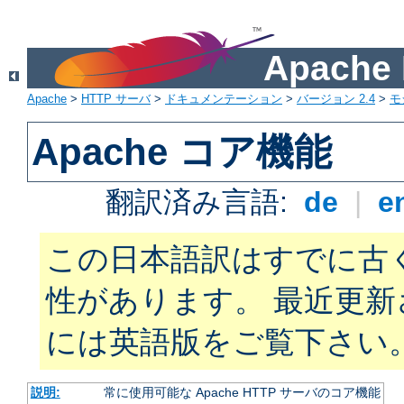
Apach
Apache
>
HTTP サーバ
>
ドキュメンテーション
>
バージョン 2.4
>
モ
Apache コア機能
翻訳済み言語:
de
|
e
この日本語訳はすでに古
性があります。 最近更
には英語版をご覧下さい
説明:
常に使用可能な Apache HTTP サーバのコア機能