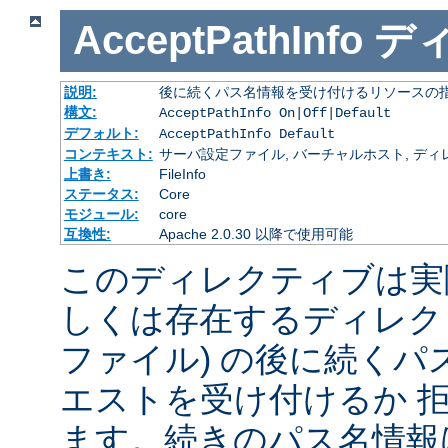
AcceptPathInfo
デ
説明:
後に続くパス名情報を受け付けるリソースの
構文:
AcceptPathInfo On|Off|Default
デフォルト:
AcceptPathInfo Default
コンテキスト:
サーバ設定ファイル, バーチャルホスト, ディレクトリ
上書き:
FileInfo
ステータス:
Core
モジュール:
core
互換性:
Apache 2.0.30 以降で使用可能
このディレクティブは実
しくは存在するディレク
ファイル) の後に続く
エストを受け付けるか 
ます。続きのパス名情報